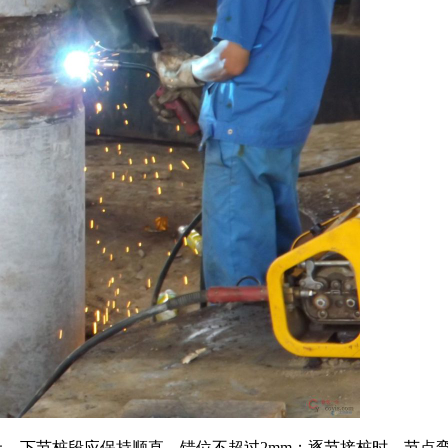
、下节桩段应保持顺直，错位不超过2mm；逐节接桩时，节点弯曲