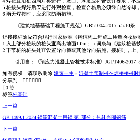
4 焊接宜沿桩四周对称进行，坡口、厚度应符合设计要求，不
5 桩接头焊好后应进行外观检查，检查合格后必须经自然冷却，
6 雨天焊接时，应采取防雨措施。
《建筑地基基础工程施工规范》GB51004-2015 5.5.10条
焊接接桩除应符合现行国家标准《钢结构工程施工质量验收标准》
1 入土部分桩段的桩头
宜
高出地面1.0m；（词条与《建筑桩基技术
2 下节桩的桩头处宜设置导向箍或其他导向措施。接桩时，上、
引用自：《预应力混凝土管桩技术标准》JGJ/T406-2017 8.
如有侵权，请联系删除
建筑一生
»
混凝土预制桩在焊接接桩时
分享到：







0 赞
标签
桩基础
上一篇
GB 1499.1-2024 钢筋混凝土用钢 第1部分：热轧光圆钢筋
下一篇