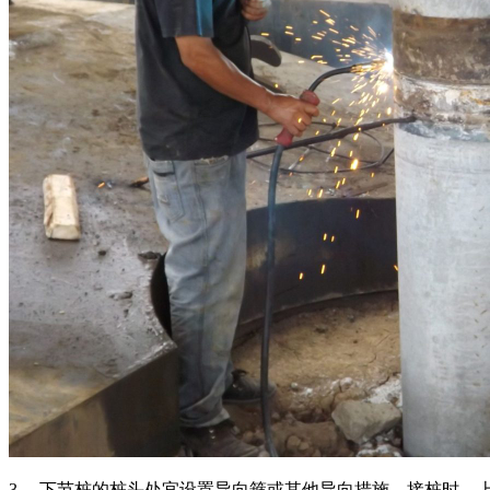
3、 下节桩的桩头处宜设置导向箍或其他导向措施。接桩时，上