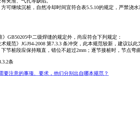
应有夹渣、气孔等缺陷。
方可继续沉桩，自然冷却时间宜符合表5.5.10的规定，严禁浇
GB50205中二级焊缝的规定外，尚应符合下列规定：
规范》JGJ94-2008 第7.3.3 条冲突，此本规范较新，建议以
下节桩段应保持顺直，错位不超过2mm；逐节接桩时，节点弯曲矢高
3.2条
需要注意的事项、要求，他们分别出自哪本规范？