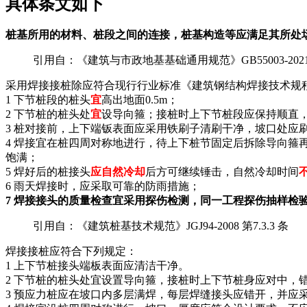
具体条文如下
桩基所用的材料、桩段之间的连接，桩基构造等应满足其所处
引用自：《建筑与市政地基基础通用规范》GB55003-202
采用焊接接桩除应符合现行行业标准《建筑钢结构焊接技术规程》
1 下节桩段的桩头
宜
高出地面0.5m；
2 下节桩的桩头处
宜
设导向箍；接桩时上下节桩段应保持顺直，
3 桩对接前，上下端钣表面应采用铁刷子清刷干净，坡口处应
4 焊接宜在桩四周对称地进行，待上下桩节固定后拆除导向箍
饱满；
5 焊好后的桩接头
应自然冷却
后方可继续锤击，自然冷却时间
6 雨天焊接时，应采取可靠的防雨措施；
7 焊接接头的质量检查宜采用探伤检测，同一工程探伤抽样检
引用自：《建筑桩基技术规范》JGJ94-2008 第7.3.3 条
焊接接桩应符合下列规定：
1 上下节桩接头端板表面应清洁干净。
2 下节桩的桩头处宜设置导向箍，接桩时上下节桩身应对中，
3 预应力桩应在坡口内多层满焊，每层焊缝接头应错开，并应