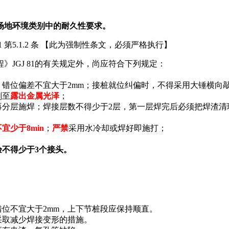
场地环境类别中的耐久性要求。
1 第5.1.2 条 【此为强制性条文，必须严格执行】
JGJ 81的有关规定外，尚应符合下列规定：
错位偏差不宜大于2mm；接桩就位纠偏时，不得采用大锤横向
刷至
露出金属光泽
；
再分层施焊；焊接层数不得少于2层，第一层焊完后必须把焊渣清
不宜少于8min
；
严禁
采用水冷却或焊好即施打；
验不得少于3个接头。
错位不宜大于2mm，上下节桩段应保持顺直。
采取减少焊接变形的措施。