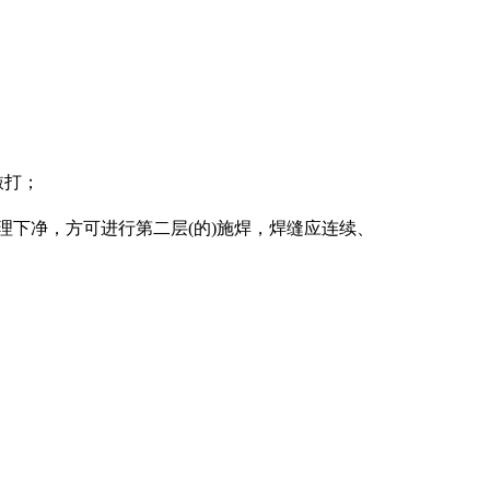
敲打；
理下净，方可进行第二层(的)施焊，焊缝应连续、