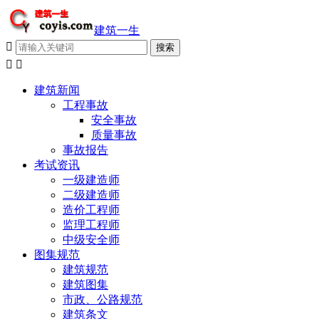
建筑一生



建筑新闻
工程事故
安全事故
质量事故
事故报告
考试资讯
一级建造师
二级建造师
造价工程师
监理工程师
中级安全师
图集规范
建筑规范
建筑图集
市政、公路规范
建筑条文