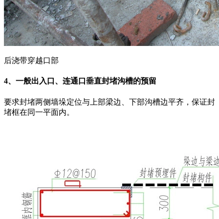
后浇带穿越口部
4、一般出入口、连通口垂直封堵沟槽的预留
要求封堵两侧墙垛定位与上部梁边、下部沟槽边平齐，保证封
堵框在同一平面内。