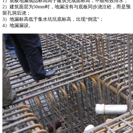
1）底板地漏成品标高高于建筑完成面标高，不能有效排水；
2）建筑面层为50mm时，地漏没有与底板同步浇注砼，而是预
留孔洞后浇；
3）地漏标高低于集水坑坑底标高，出现“倒流”；
4）地漏漏设。